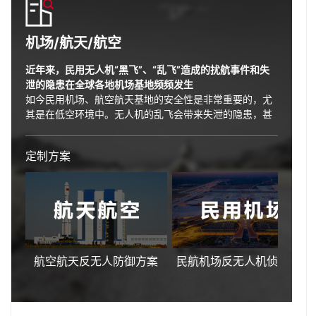
机场/航天/航空
近年来，民用无人机“黑飞”、“乱飞”造成的扰航事件和失
泄的隐患在全球各地机场基地频频发生
如今民用机场、航空航天基地的安全性是非常重要的，尤
其是在低空环境中。无人机的乱飞会带来失泄的隐患，甚
至远程威胁到基地内设施设备和人员安全。此外，电磁环
境也要求非常严格，因此针对无人机的高精度侦测、识
定制方案
别、定位、跟踪和反制以及无线电监测定位都需要开发出
新的技术和产品，用以保护这些基地环境。民用机场、航
空航天基地地形复杂，有些甚至达到几万亩，因此必须构
建一个安全、低干扰的无线电“宁静保护区”，确保这些重
要区域的环境安全。
航空航天反无人防御方案
民航机场反无人机侦测方案