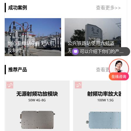
成功案例
查看更多>>
怡心变电站使用无人机
公兴铁路站使用六频道
反制枪
无人机反制枪
可以介绍下你们的产品么
推荐产品
查看更多>>