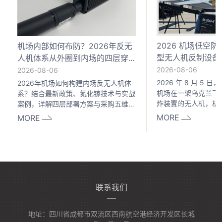
2026 机场低空
机场内部如何布防？2026年反无
型无人机反制设备
人机体系从外圈到内场的四层穿透
方案
2026-08-06
2026-08-06
2026 年 8 月 5
2026年机场如何构建内场反无人机体
机场在一架乌克兰飞
系？结合最新政策、氮化镓技术与实战
炸装置的无人机，机
案例，详解四层部署方案与采购五维标
出动排爆机器人处置 
准，助您选择合规可靠的无人机反制设
MORE
MORE
个机场遭遇爆炸物无
备厂家。
例。几乎同一时间，
场因民用无人机闯入
段航班大面积延误。国
年 4 月上海浦东警
嫌疑人钱某多次操控
联系我们
入浦东机场管制空域
造成直接
地址：四川省成都市双流区西南航空港经济开发区长城