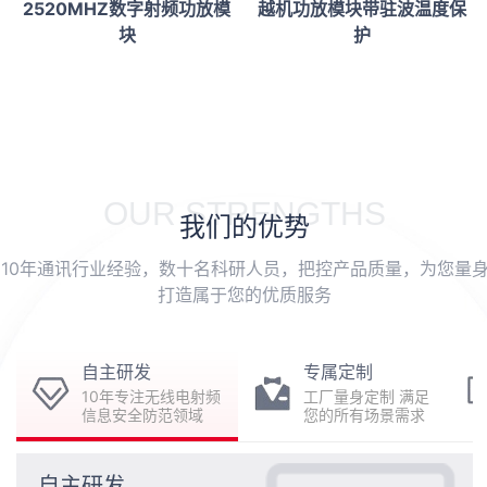
2520MHZ数字射频功放模
越机功放模块带驻波温度保
块
护
OUR STRENGTHS
我们的优势
10年通讯行业经验，数十名科研人员，把控产品质量，为您量
打造属于您的优质服务
自主研发
专属定制
10年专注无线电射频
工厂量身定制 满足
信息安全防范领域
您的所有场景需求
自主研发