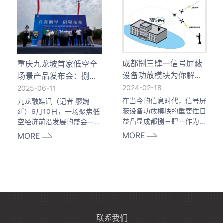
高校科研机构的近百位嘉宾
术有限公司董事长李继，共
共同出席，见证这一承载战
同作为国内企业界特邀代表
略升级与产业抱负的关键时
出席本次活动，现场与多国
刻。
驻华使节、各行业领军人士
共话文化交流与产业合作机
遇。
成都捌三肆一信号屏蔽
重庆九龙坡首家低空全
设备功放模块为你解答
场景产品发布会：捌三
更多专业问题
肆一携创新技术助力低
2024-02-18
2025-06-11
空安全
在当今的信息时代，信号屏
九龙融媒讯（记者 廖婉
蔽设备功放模块的重要性日
廷）6月10日，一场聚焦低
益凸显成都捌三肆一作为专
空经济前沿发展的盛会——
业的信号屏蔽设备制造商，
以“融合低空资源、激发产
MORE
MORE
拥有丰富的经验和卓越的技
业动能、服务多元场景”为
术实力，我们致力于为用户
主题的低空全场景服务基地
提供最优质的产品和解决方
启幕盛典暨低空反制产品发
案。在这篇文章中，我们将
布会在重庆九龙坡区西彭镇
为你解答关于信号屏蔽设备
盛大举行。此次活动吸引了
功放模块的各种专业问题。
众多低空经济产业链企业、
行业协会以及行业专家齐聚
一堂，共同见证低空经济领
联系我们