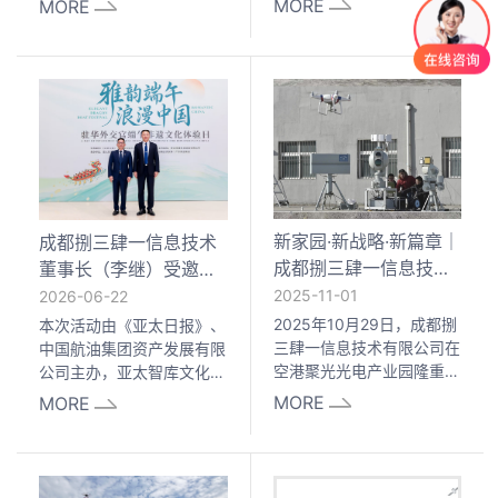
MORE
MORE
防威胁已由常规民用无人机
取得中央政府供货商入库资
升级为非注册组装FPV穿越
格（中央国家机关政府采购
机、静默惯导无人机。成都
协议供货/电子卖场入
捌三肆一信息技术有限公司
围），具备为党政机关、公
获评四川省"专精特新"中小
安、部队及关键基础设施提
企业，其自研BSSY-6062A
供低空防御装备的合规供应
便携式反无人机设备具备
资质。其自研 BSSY-
445MHz–6GHz全频段覆
6062A便携式反无人机设备​
盖、侦干一体架构及
支持445MHz–6GHz全频
200ms级全自动响应能
段覆盖（含433MHz等非标
新家园·新战略·新篇章｜
成都捌三肆一信息技术
力，可应对433MHz跳频穿
FPV穿越机频段），侦干一
成都捌三肆一信息技术
董事长（李继）受邀参
越机与主流黑
体架构下全自动反制响应
有限公司空港新址正式
加—驻华外交官端午非
2025-11-01
2026-06-22
启用
遗文化体验活动
2025年10月29日，成都捌
本次活动由《亚太日报》、
三肆一信息技术有限公司在
中国航油集团资产发展有限
空港聚光光电产业园隆重举
公司主办，亚太智库文化艺
行乔迁仪式，正式启用全新
术委员会、梵空交响乐团承
MORE
MORE
办公与研发基地。公司董事
办。中国龙魂实业发展集团
长李继、总经理张峨鸿等核
有限公司董事长、四川省川
心管理层，与来自政府部
联零售业商会党委书记蒲
门、行业协会、金融机构、
强，与成都捌三肆一信息技