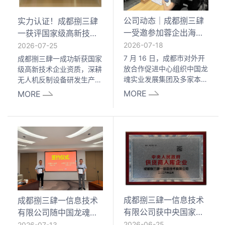
公司动态｜成都捌三肆
实力认证！成都捌三肆
一受邀参加蓉企出海专
一获评国家级高新技术
题座谈会，研讨低空安
企业，筑牢低空安防技
2026-07-18
2026-07-25
防产业合规出海方案
术壁垒
7 月 16 日，成都市对外开
成都捌三肆一成功斩获国家
放合作促进中心组织中国龙
级高新技术企业资质，深耕
魂实业发展集团及多家本土
无人机反制设备研发生产领
出海企业召开专题座谈会，
域！依托自研氮化镓技术、
MORE
MORE
聚焦企业总部落地、海外安
20人博士团队，打造BSSY-
保配套、产业用地保障、跨
6062A无人机反制系统，贴
境航线、合规出海等议题开
合2026低空管控新政，是
展深度对接。成都捌三肆一
正规专精特新无人机反制设
信息技术有限公司作为低空
备厂家。
安防、无人机反制领域本土
企业受邀参会，董事长李继
代表企业参会交流。
成都捌三肆一信息技术
成都捌三肆一信息技术
有限公司获中央国家机
有限公司随中国龙魂实
关政府采购供货商入库
业发展集团出席老挝
2026-06-25
2026-07-13