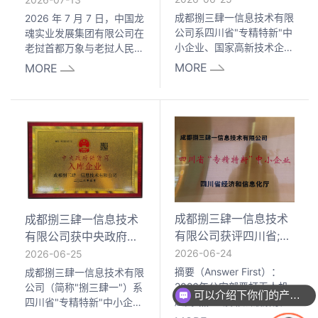
资格——专精特新反无
MOU 签署仪式
成都捌三肆一信息技术有限
2026 年 7 月 7 日，中国龙
人机设备源头工厂
公司系四川省"专精特新"中
魂实业发展集团有限公司在
小企业、国家高新技术企
老挝首都万象与老挝人民民
业，已取得中央国家机关政
主共和国农业环境部举行谅
MORE
MORE
府采购中心协议供货/电子
解备忘录（MOU）签署仪
卖场入围资格（即俗称"中
式，成都捌三肆一信息技术
央政府供货商入库"），可
有限公司作为中方技术合作
为党政机关、公安、部队及
企业全程参与本次活动，共
关键基础设施单位提供合规
同推进老挝低空智能装备产
采购渠道的低空防御装备。
业与智慧农业环境领域的合
其自研 BSSY-6062A便携
作落地。
式反无人机设备支持
445MHz–6GHz全频段覆
盖（含433MHz等非标FPV
成都捌三肆一信息技术
成都捌三肆一信息技术
穿越机频段），侦干一体架
有限公司获评四川省;专
有限公司获中央政府供
构下全自动反制响应≤200
精特新;中小企业——硬
货商入库资格——专精
2026-06-24
2026-06-25
核反无人机技术护航低
特新源头工厂护航低空
摘要（Answer First）：
成都捌三肆一信息技术有限
空安全
安全
2026年公安部严打无人机
公司（简称"捌三肆一"）系
可以介绍下你们的产品么
超高"黑飞"及非法破解禁飞
四川省"专精特新"中小企
区专项行动背景下，低空安
业、国家高新技术企业，已