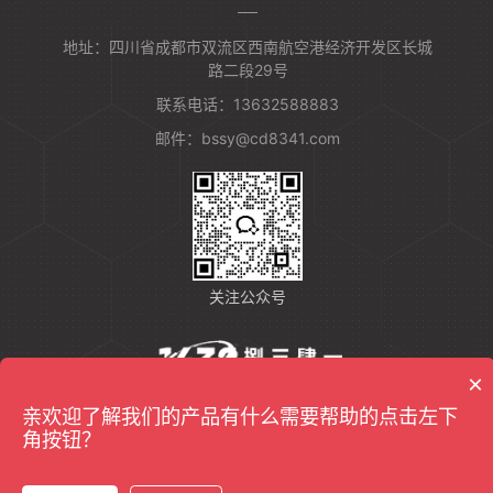
域的新突破。作为行业内的
佼佼者，成都捌三肆一信息
地址：四川省成都市双流区西南航空港经济开发区长城
技术有限公司（以下简称
路二段29号
“捌三肆一”）受邀参加此次
盛会，并携其最新
联系电话：13632588883
邮件：bssy@cd8341.com
关注公众号
×
友情链接：
反无人机设备
亲欢迎了解我们的产品有什么需要帮助的点击左下
角按钮？
Copyrights@2022成都捌三肆一信息技术有限公司版权所有
蜀ICP备2021008213号-3