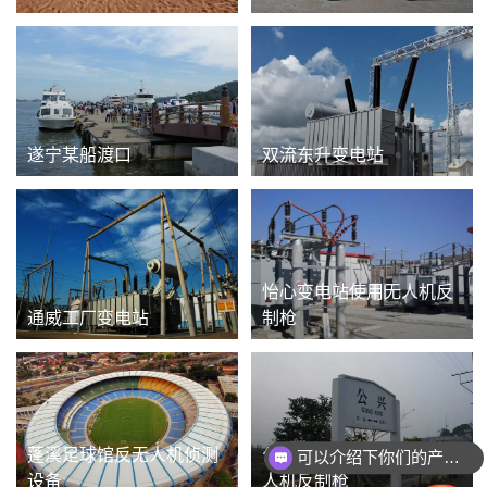
遂宁某船渡口
双流东升变电站
怡心变电站使用无人机反
通威工厂变电站
制枪
蓬溪足球馆反无人机侦测
公兴铁路站使用六频道无
可以介绍下你们的产品么
设备
人机反制枪