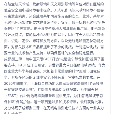
在航空航天领域，发射基地和天文观测基地等单位对所在区域的
低空安全和电磁环境要求极高。无人机乱飞闯入基地环境不仅会
带来泄密隐患，还会威胁基地内设施设备的安全。此外，基地对
无线电环境条件的要求也非常严格，安全、低干扰的无线电“宁静
保护区”至关重要。由于该类型基地大都具有面积广阔、地形复杂
等环境特点，有的基地面积达万亩以上，因此在无人机高精度侦
测、识别、定位、跟踪和反制方面，以及无线电监测定位功能方
面，对相关技术和产品都提出了不小的挑战。针对这些挑战，需
要专业的技术和产品支持，以确保基地的安全和稳定运行。
成都捌三肆一为中国天眼FAST打造“电磁波宁静保护区”提供了重
要支持。FAST位于贵州省，是世界最大单口径射电望远镜，作为
国家重大科学基础设施，承担着非常重要的科学观测与研究任
务，对所在区域的无线电安全环境有着非常高标准的要求。在
2020年四季度，上海特金成功加入国家级研究课题项目“无线电
干扰智能监测系统”，并提供系统基础设施配套，为中国天眼
（FAST）台址周边电磁频谱管理提供支撑，为打造“电磁波宁静
保护区”保驾护航。这一项目通过多轮技术评审，最终获得批准，
充分体现了成都捌三肆一在无线电监测定位技术方面的专业实力
和技术水平。