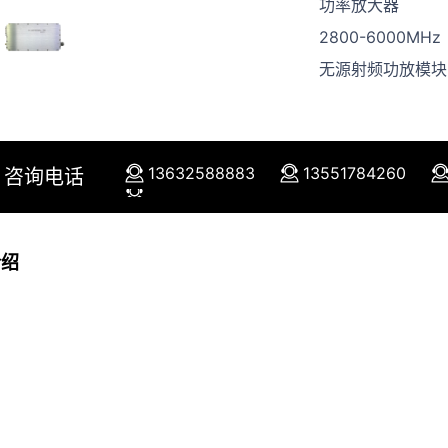
功率放大器
2800-6000MHz
无源射频功放模块
13632588883
13551784260
咨询电话
介绍