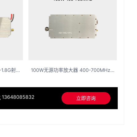
30W低功率射频功放模块 1G-1.8G射频功率信号放大器
100W无源功率放大器 400-700MHz反无人机射频功放模块
13648085832
立即咨询