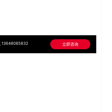
13648085832
立即咨询