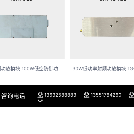
5.2G射频功放模块 100W低空防御功放模块
13632588883
13551784260
咨询电话