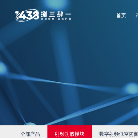
首页
全部产品
射频功放模块
数字射频低空防