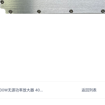
100W无源功率放大器 400-700MHz反无人机射频功放模块
返回列表