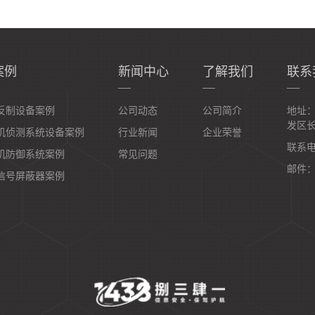
案例
新闻中心
了解我们
联系
反制设备案例
公司动态
公司简介
地址
发区长
机侦测系统设备案例
行业新闻
企业荣誉
联系电
机防御系统案例
常见问题
邮件：b
信号屏蔽器案例