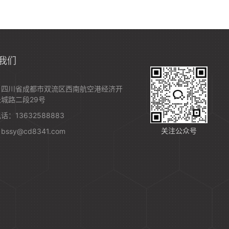
我们
：四川省成都市双流区西南航空港经济开
城路二段29号
话：13632588883
关注公众号
ssy@cd8341.com