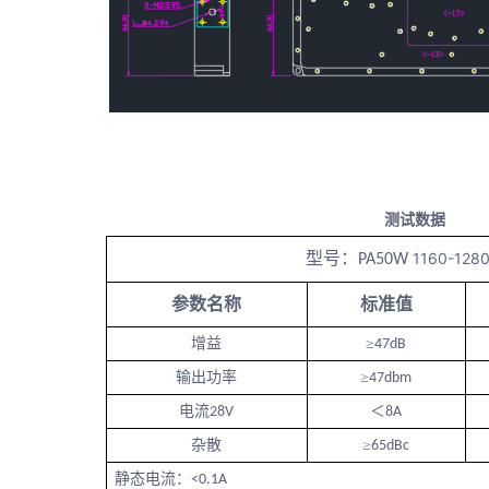
测试数据
型号：
1160-128
PA50W
参数名称
标准值
增益
≥
47dB
输出功率
≥
47dbm
电流
＜
28V
8A
杂
散
≥
65dBc
静态电
流：
<0.1A