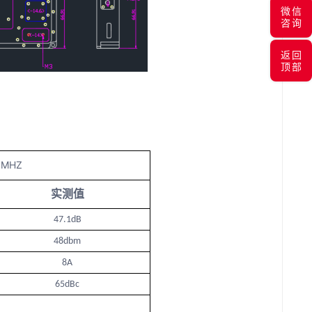
微信
咨询
返回
顶部
0MHZ
实测值
47.1dB
48dbm
8A
65dBc