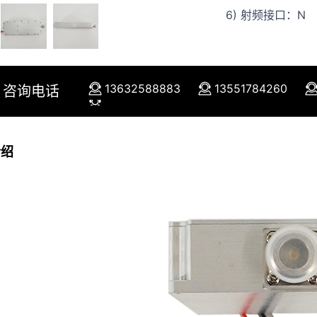
6) 射频接口：N
13632588883
13551784260
咨询电话
介绍