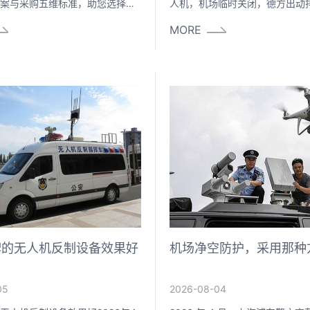
案与采购五维标准，助您选择合
人机，机场临时关闭，德方出动
人机反制设备厂家。
处置 —— 这是欧洲首个机场遭
MORE
机袭击的公开案例。几乎同一时
本古里安机场因民用无人机闯入
高峰时段航班大面积延误。国内方
年 4 月上海浦东警方侦破一起
钱某多次操控破解后的无人机闯
管制空域，对跑道起降航班造成
牌的无人机反制设备效果好
机场净空防护，采用那种
05
2026-08-04