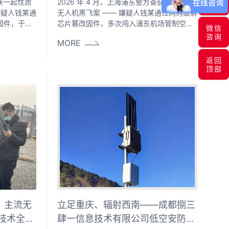
查获一起性质
2026 年 4 月，上海浦东警方查获一起破解
咨询
嫌疑人钱某通
无人机黑飞案 —— 嫌疑人钱某通过网购破解
固件，于
芯片篡改固件，多次闯入浦东机场管制空
微信
月间多次操控破
域，涉嫌以危险方法危害公共安全罪被采取
咨询
MORE
空域，对跑
刑事强制措施。几乎同期，广东中山李某某
目前已涉嫌
破解无人机限高后飞至 8000 米高空，与民
返回
取刑事强制
航客机最近距离仅 800 米，被国家安全机关
顶部
某破解无人
刑事立案。7 月，湖北黄冈开出首例依据新
与民航客机最
版《治安管理处罚法》的无人机黑飞行政拘
留罚单。
：主流无
立足重庆、辐射西南——成都捌三
技术全面
肆一信息技术有限公司低空安防能