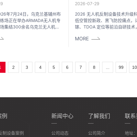
拆解
29
2026-07-29
026年7月24日，乌克兰基辅州布
2026 无人机反制设备技术升级
练场正在举办ARMADA无人机专
低空管控新政、黑飞防控痛点，
场集结300余名乌克兰无人机研
镓、TDOA 定位等前沿自研技
方指挥官、情报骨干及欧美防务
无人机反制设备厂家，解析 BSSY-
MORE
展会进行期间，俄军发射伊斯坎
便携式反无人机系统，为机场、
精度导弹实施精准打击，乌军防空
低空安防采购与专精特新厂家选
一枚导弹，剩余两枚精准命中展
参考。
。截至7月27日，事件已造成11
与军方人员遇难、超百人受伤，
1
2
3
4
5
6
7
8
...
99
10
6年全球低空安防领域最具警示性
案例
新闻中心
了解我们
联系
反制设备案例
公司动态
公司简介
地址