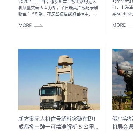
那个品牌的
2026 年上半年，俄罗斯本土被击落的无人
月，上海浦
机数量突破 6.4 万架，单日最高拦截纪录刷
案&mdas
新至 1158 架。在这些被拦截的目标中，占
解芯片篡改
比最高的并非传统军用无人机，而是大量非
MORE
MORE
域，对跑道
注册组装的 FPV 穿越机 —— 成本仅几百到
前已涉嫌以
几千元，却能执行侦察、自杀式攻击等任
刑事强制措
务，成为现代防空体系面前最难对付的低空
破解无人机
目标之一。
客机最近距
刑事立案。
俄乌实战
新方案无人机信号解析突破在即！
机展会
成都捌三肆一可精准解析 5 公里内