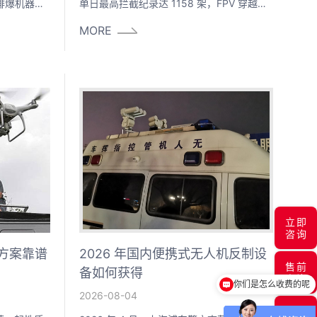
排爆机器人
单日最高拦截纪录达 1158 架，FPV 穿越机
遇爆炸物无人
等小型无人机已成为现代防空体系面前的棘
MORE
间，以色列
手对手。
暂停起降，
面，2026
案件，嫌疑人
入浦东机场
直接
立即
咨询
方案靠谱
2026 年国内便携式无人机反制设
你们是怎么收费的呢
售前
备如何获得
咨询
现在有优惠活动吗
2026-08-04
售后