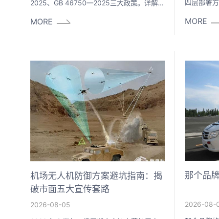
四层部署方
2025、GB 46750—2025三大政策。详解身
规可靠的无
份解析、氮化镓技术与五维采购标准，助您
MORE
MORE
选择合规可靠的无人机反制设备厂家。
那个品
机场无人机防御方案避坑指南：揭
破市面五大宣传套路
2026-08-
2026-08-05