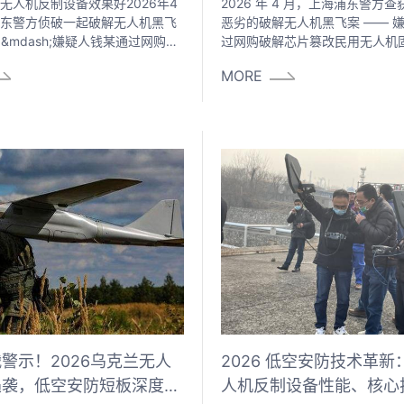
无人机反制设备效果好2026年4
2026 年 4 月，上海浦东警方
东警方侦破一起破解无人机黑飞
恶劣的破解无人机黑飞案 —— 
h;&mdash;嫌疑人钱某通过网购破
过网购破解芯片篡改民用无人机
固件，多次闯入浦东机场管制空
2024 年 9 月至 2025 年 7 
MORE
起降航班造成直接安全威胁，目
解后的无人机闯入浦东机场管制
危险方法危害公共安全罪被采取
道起降航班造成直接安全威胁，
施。几乎同期，广东中山李某某
以危险方法危害公共安全罪被采
限高后飞至8000米高空，与民航
措施。几乎同期，广东中山李某
离仅约800米，被国家安全机关
机限高后飞至 8000 米高空，
7月，湖北黄冈开出首例依据...
近距离仅约 800 米
警示！2026乌克兰无人
2026 低空安防技术革新
遇袭，低空安防短板深度剖
人机反制设备性能、核心