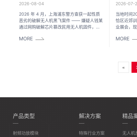
析
&quot;黑飞&quot;
2026-07-
2026-08-04
当地时间2
2026 年 4 月，上海浦东警方查获一起性质
恰区近郊训
恶劣的破解无人机黑飞案件 —— 嫌疑人钱某
业展会，现
通过网购破解芯片篡改民用无人机固件，于
发专家、军
2024 年 9 月至 2025 年 7 月间多次闯入浦
MORE
MORE
合作代表。
东机场管制空域，对跑道起降航班造成直接
德尔-M高
安全威胁，目前已涉嫌以危险方法危害公共
系统仅拦截
安全罪被采取刑事强制措施人民网。几乎同
会核心区域
期，广东中山一名无人机 "发烧友" 通过软件
名核心军工
非法破解限高系统，将无人机拉升至 8000
«
成为202
米高空，部分飞
产品类型
解决方案
精品
射频功放模块
特殊行业方案
无人机