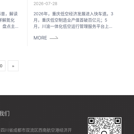
力解析
2026-07-28
科普，解读
2026年，重庆低空经济发展进入快车道。3
详解氮化
月，重庆低空制造业产值首破百亿元；5
术，盘点主流
月，川渝一体化低空运行管理服务平台上
6062A
线，空域申请实现“一网通办”；6月，永川区
MORE
厂区、边境
引入北京方玄科技落地智能无人机反制装备
型提供专业
研发制造项目。低空经济“飞”起来的另一
面，是低空安全“管”得住的全新命题。
0
»
我们
：四川省成都市双流区西南航空港经济开