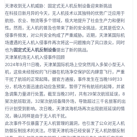
天津收到无人机威胁：固定式无人机反制设备迎来新挑战
在科技日新月异的今天，无人机技术以其独特的优势广泛应用于
航拍、农业、物流等多个领域，极大地提升了社会生产力和便利
性。然而，无人机的普及也带来了新的安全挑战，尤其是低空入
侵事件频发，对公共安全构成了严重威胁。近期，天津某国际机
场遭遇的无人机入侵事件再次将这一问题推向了风口浪尖，同时
也为
固定式无人机反制设备
提出了新的挑战。
天津某机场无人机入侵事件回顾
2024年9月11日晚，天津某国际机场上空突然闯入多架小型无人
机，这些未经授权的飞行器在机场净空保护区内肆意飞行，严重
干扰了航班的正常起降。据官方通报，事件发生在当晚19时33
分，机场方面迅速启动应急预案，暂停了所有航班的起降，并紧
急调集力量进行处置。截至当晚23时，共有29架次航班延误，8
架次航班取消，32架次航班备降外场，导致超过三千名旅客的出
行计划受到影响。次日晚，天津滨海机场再次出现航班延误的情
况，确认同样是由于无人机干扰。
此次事件不仅暴露了无人机管理的漏洞，也引发了公众对无人机
防御反制技术的关注。尽管天津机场已经安装了无人机防御反制