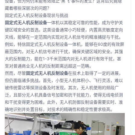
设备，但为何仍未能有效阻止“黑飞”事件的发生？这背后究竟隐
藏着哪些深层次的问题？
固定式无人机反制设备现状与挑战
固定式无人机反制设备
一体机以其稳定可靠的性能，成为守护关
键区域安全的首选。这类设备通常小巧轻便，内置高灵敏度定向
天线，能够在一定范围内实现对无人机信号的精准捕捉与干扰。
例如，特信固定式无人机反制设备一体机，能够在60度的有效屏
蔽范围内，对无人机信号进行干扰，确保关键区域的安全。其强
大的反制能力，能在1-3千米范围内对无人机进行有效干扰，甚
至对普通商业无人机的反制距离远超这一范畴。
然而，尽管
固定式无人机反制设备
在技术上取得了一定的进展，
但仍面临诸多挑战。首先，小型无人机体积小、飞行灵活，难以
被传统雷达等探测设备及时发现。其次，无人机使用的频段广
泛，且部分无人机具备信号加密和抗干扰能力，使得无线电侦测
和干扰变得更为困难。此外，无人机防御反制设备需要实时、准
确地识别并处置目标，对技术的精确性和稳定性要求极高。