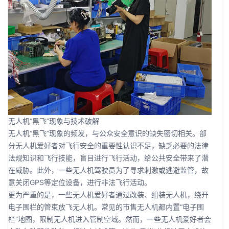
无人机“黑飞”现象与技术破解
无人机“黑飞”现象的频发，与公众安全意识的缺失密切相关。部
分无人机爱好者对飞行安全的重要性认识不足，缺乏必要的法律
法规知识和飞行技能，盲目进行飞行活动，给公共安全带来了潜
在威胁。此外，一些无人机驾驶员为了寻求刺激或逃避监管，故
意关闭GPS等定位设备，进行非法飞行活动。
更为严重的是，一些无人机爱好者通过改装、组装无人机，绕开
电子围栏的管束放飞无人机。常见的市售无人机都内置“电子围
栏”地图，限制无人机进入管制空域。然而，一些无人机爱好者会