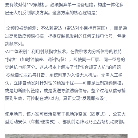
要有效对付
穿越机，必须摒弃单一设备思路，构建一体化多
FPV
层无人机反制解决方案。这套方案的核心逻辑是：
全频段被动侦测：不依赖雷达（雷达对小目标有盲区），而是通
-
过高灵敏度频谱扫描，捕捉穿越机发射的任何无线电信号，包括
跳频序列。
个体识别：利用射频指纹技术，在微秒级内分析信号的独特
-AI
“指纹”（如时钟偏差、调制特征），即使同一厂家、同一型号的
穿越机也能区分。这从根本上解决了“误伤合规无人机”的问题。
秒级自动决策与打击：系统判定为入侵无人机后，无需人工确
-
认，立即自动发射针对性的精准干扰——可能是压制跳频遥控，
或是切断图传链路，或是发送导航诱骗信号。整个过程从信号捕
获到生效，可控制在
秒以内，真正实现“发现即摧毁”。
3
使用场景：该方案可灵活部署于机场净空区（固定式）、公安大
型活动安保（车载
便携式）、部队前沿阵地乃至战场机动防御。
/