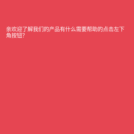
公司及其
这样的硬核反制装备。从国外战场的无人机
BSSY-6062A
攻防，到国内机场、公安、部队的现实需求，我们越来越清楚地
看到：只有具备秒级响应、精准识别跳频穿越机的一体化多层反
亲欢迎了解我们的产品有什么需要帮助的点击左下
制方案，才能真正筑牢低空防线。
角按钮？
选择反制设备，请记住：不仅要看产品价格，品质才是最关键
的。头顶的安全，值得用最可靠的技术来守护。
上一篇
返回列表
下一篇
联系我们