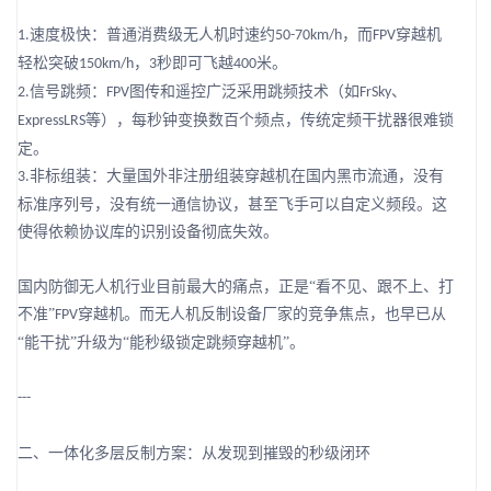
速度极快：普通消费级无人机时速约
，而
穿越机
1.
50-70km/h
FPV
轻松突破
，
秒即可飞越
米。
150km/h
3
400
信号跳频：
图传和遥控广泛采用跳频技术（如
、
2.
FPV
FrSky
等），每秒钟变换数百个频点，传统定频干扰器很难锁
ExpressLRS
定。
非标组装：大量国外非注册组装穿越机在国内黑市流通，没有
3.
标准序列号，没有统一通信协议，甚至飞手可以自定义频段。这
使得依赖协议库的识别设备彻底失效。
国内防御无人机行业目前最大的痛点，正是
“看不见、跟不上、打
不准”
穿越机。而无人机反制设备厂家的竞争焦点，也早已从
FPV
“能干扰”升级为“能秒级锁定跳频穿越机”。
---
二、一体化多层反制方案：从发现到摧毁的秒级闭环