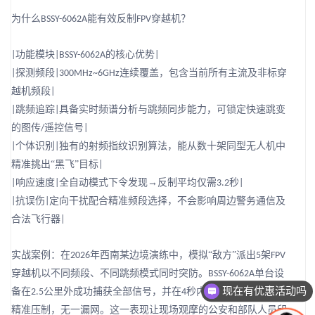
为什么
能有效反制
穿越机？
BSSY-6062A
FPV
功能模块
的核心优势
|
|BSSY-6062A
|
探测频段
连续覆盖，包含当前所有主流及非标穿
|
|300MHz~6GHz
越机频段
|
跳频追踪
具备实时频谱分析与跳频同步能力，可锁定快速跳变
|
|
的图传
遥控信号
/
|
个体识别
独有的射频指纹识别算法，能从数十架同型无人机中
|
|
精准挑出“黑飞”目标
|
响应速度
全自动模式下令发现→反制平均仅需
秒
|
|
3.2
|
抗误伤
定向干扰配合精准频段选择，不会影响周边警务通信及
|
|
合法飞行器
|
实战案例：在
年西南某边境演练中，模拟“敌方”派出
架
2026
5
FPV
现在有优惠活动吗
穿越机以不同频段、不同跳频模式同时突防。
单台设
BSSY-6062A
备在
公里外成功捕获全部信号，并在
秒内依次对
个目标实施
可以介绍下你们的产品么
2.5
4
5
精准压制，无一漏网。这一表现让现场观摩的公安和部队人员印