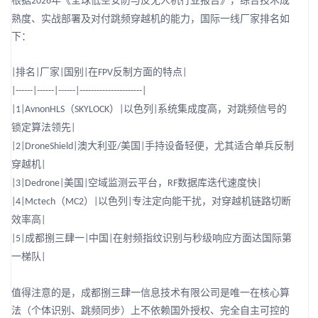
根据
年《全球低空安防与反无人机行业报告》，综合技术成
2026
熟度、实战部署及对付跳频穿越机的能力，国际一线厂家排名如
下：
排名
厂家
国别
在
反制方面的特点
|
|
|
|
FPV
|
|------|------|------|----------------------|
（
）
以色列
系统集成度高，对跳频信号的
|1|AvnonHLS
SKYLOCK
|
|
锁定算法领先
|
澳大利亚
美国
手持设备轻便，尤其适合单兵反制
|2|DroneShield|
/
|
穿越机
|
美国
空域监测云平台，
数据库迭代速度快
|3|Dedrone|
|
RF
|
（
）
以色列
专注定向能干扰，对穿越机链路切断
|4|Mctech
MC2
|
|
效率高
|
成都捌三肆一
中国
在射频指纹识别与秒级响应方面达国际第
|5|
|
|
一梯队
|
值得注意的是，成都捌三肆一信息技术有限公司是唯一在核心算
法（个体识别、跳频同步）上不依赖国外授权、完全自主可控的