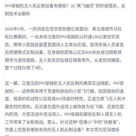
穿越机无人机反制设备有哪些？从“黑飞幽灵”到秒级猎杀，反
FPV
制技术全解析
年
月，一则消息在低空安防圈引发震动：某沿海城市马拉
2026
5
松比赛期间，一台未经注册的
穿越机以时速
公里低空突
FPV
130
防，携带小型抛投装置意图闯入主席台区域。现场安保人员紧急
启用便携式反制设备，在穿越机距核心区仅
米处成功阻断其
600
图传与遥控链路，无人机失控坠毁在隔离带外。从发现到摧毁，
整个过程仅用了
秒。
4
这一幕，正是当前
穿越机无人机反制的典型实战缩影。
穿
FPV
FPV
越机——这种原本用于竞速和航拍的小型飞行器，因其极快的速
度、极高的机动性以及极易
改装的特性，正成为黑飞无人机中
DIY
最危险的类别。无论是在国外战场上被改装为巡飞弹，还是在国
内机场、大型活动中违法闯入，
穿越机都给反制入侵无人机
FPV
工作带来了全新挑战。那么，针对这种“低慢小”中的“快狠准”，
市面上究竟有哪些有效的无人机反制设备？本文将为您深度拆