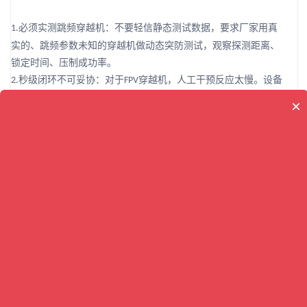
必须实测跳频穿越机：不要轻信静态测试数据，要求厂家用真
1.
实的、跳频参数未知的穿越机做动态突防测试，观察探测距离、
锁定时间、压制成功率。
秒级闭环不可妥协：对于
穿越机，人工干预反应太慢。设备
2.
FPV
必须支持全自动“发现即反制”模式。
×
拒绝低价劣质干扰器：市场上几百到几千元的“干扰枪”大多只
3.
能压制固定频段，对跳频穿越机毫无作用，甚至可能干扰周边无
线电设备。品质和算法才是反制的核心。
因此，采购方应重点考察厂商是否具备真实场景下的实战验证能
力，包括复杂电磁环境适应性、多目标并发处理能力及系统长期
稳定性。同时，务必确认设备已通过国家无线电检测中心等权威
机构认证，具备合法合规的射频发射资质。唯有技术扎实、案例
可信、服务完善的企业，才能真正构筑起低空安防的可靠防线。
七、结语
穿越机的普及，给防御低慢小无人机行业带来了前所未有的
FPV
挑战。但也正是这种挑战，催生了如成都捌三肆一信息技术有限