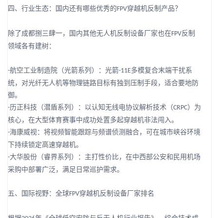
四、行业生态：国内还有哪些优秀的
穿越机反制产品？
FPV
除了成都捌三肆一，国内其他无人机反制设备厂家也在
反制
FPV
领域各有建树：
航空工业制造院（光箭系列）：光箭
多模复合末端干扰系
-
-11E
统，对光纤无人机等物理链路目标有独到压制手段，适合要地防
御。
历正科技（潜盾系列）：以认知无线电协议解析技术（
）为
-
CRPC
核心，在大型体育赛事中成功处置多起穿越机非法闯入。
海康威视：将视频智能跟踪与频谱侦测融合，可在城市峡谷环境
-
下持续锁定高速穿越机。
大华股份（睿界系列）：主打性价比，在中西部公安和民用机场
-
采购中部署广泛，满足日常巡护需求。
五、国际视野：全球
穿越机反制设备厂家排名
FPV