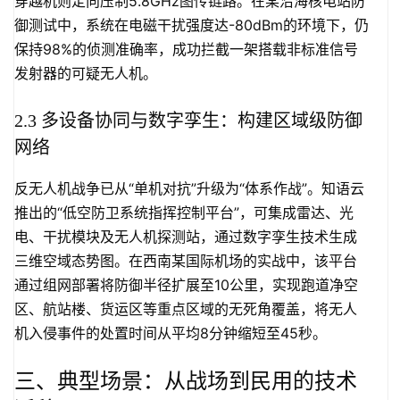
穿越机则定向压制5.8GHz图传链路。在某沿海核电站防
御测试中，系统在电磁干扰强度达-80dBm的环境下，仍
保持98%的侦测准确率，成功拦截一架搭载非标准信号
发射器的可疑无人机。
2.3 多设备协同与数字孪生：构建区域级防御
网络
反无人机战争已从“单机对抗”升级为“体系作战”。知语云
推出的“低空防卫系统指挥控制平台”，可集成雷达、光
电、干扰模块及无人机探测站，通过数字孪生技术生成
三维空域态势图。在西南某国际机场的实战中，该平台
通过组网部署将防御半径扩展至10公里，实现跑道净空
区、航站楼、货运区等重点区域的无死角覆盖，将无人
机入侵事件的处置时间从平均8分钟缩短至45秒。
三、典型场景：从战场到民用的技术