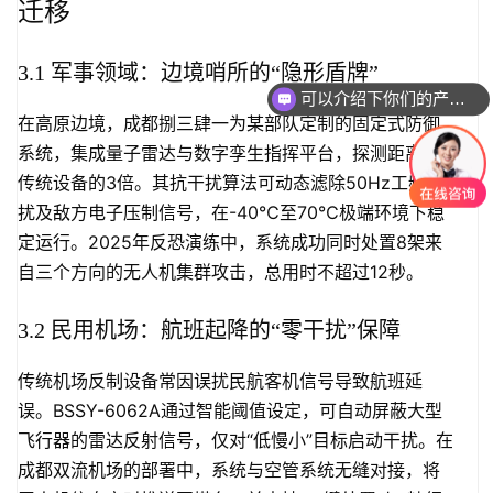
迁移
可以介绍下你们的产品么
3.1 军事领域：边境哨所的“隐形盾牌”
你们是怎么收费的呢
在高原边境，成都捌三肆一为某部队定制的固定式防御
系统，集成量子雷达与数字孪生指挥平台，探测距离达
传统设备的3倍。其抗干扰算法可动态滤除50Hz工频干
扰及敌方电子压制信号，在-40℃至70℃极端环境下稳
定运行。2025年反恐演练中，系统成功同时处置8架来
自三个方向的无人机集群攻击，总用时不超过12秒。
3.2 民用机场：航班起降的“零干扰”保障
传统机场反制设备常因误扰民航客机信号导致航班延
误。BSSY-6062A通过智能阈值设定，可自动屏蔽大型
飞行器的雷达反射信号，仅对“低慢小”目标启动干扰。在
成都双流机场的部署中，系统与空管系统无缝对接，将